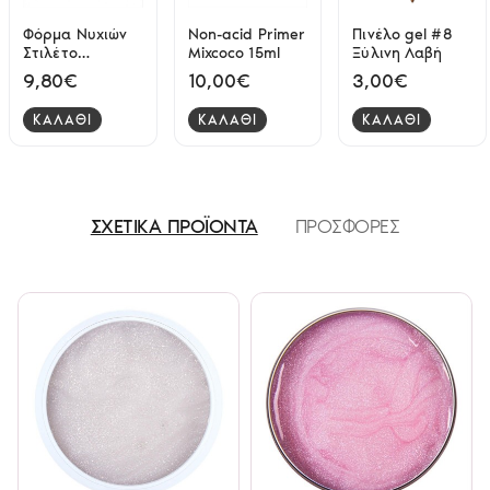
Φόρμα Νυχιών
Non-acid Primer
Πινέλο gel #8
Στιλέτο
Mixcoco 15ml
Ξύλινη Λαβή
Αμύγδαλο 500
9,80€
10,00€
3,00€
pcs
ΚΑΛΑΘΙ
ΚΑΛΑΘΙ
ΚΑΛΑΘΙ
ΣΧΕΤΙΚΑ ΠΡΟΪΟΝΤΑ
ΠΡΟΣΦΟΡΕΣ