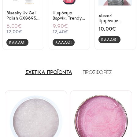
Bluesky Uv Gel
Ημιμόνιμο
Alezori
Polish QXG695
Βερνίκι Trendy
Ημιμόνιμο
15ml
Top Coat 15ml
6,00€
9,90€
Βερνίκι Gel
10,00€
12,00€
12,40€
Polish 70
Glamour 15ml
ΚΑΛΑΘΙ
ΚΑΛΑΘΙ
ΚΑΛΑΘΙ
ΣΧΕΤΙΚΑ ΠΡΟΪΟΝΤΑ
ΠΡΟΣΦΟΡΕΣ