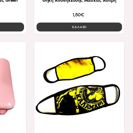
ας Green
Θήκη Αποθήκευσης Μάσκας Ασπρη
1,50€
ΚΑΛΑΘΙ