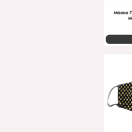
Μάσκα Π
Μ