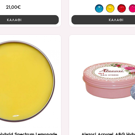
21,00€
ΚΑΛΑΘΙ
ΚΑΛΑΘΙ
Hybrid Spectrum Lemonade
Alezori Acrygel A&G Hyb