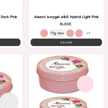
 Dark Pink
Alezori Acrygel A&G Hybrid Light Pink
16,00€
17g new
+1
ΚΑΛΑΘΙ