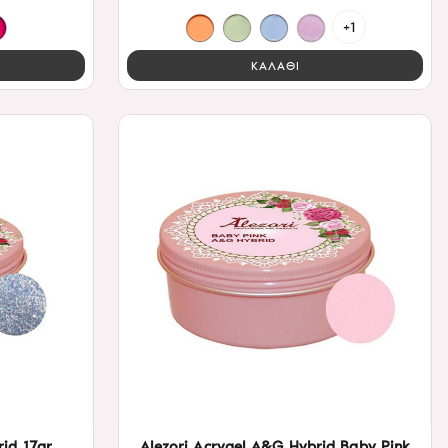
+1
ΚΑΛΑΘΙ
rid 17gr
Alezori Acrygel A&G Hybrid Baby Pink