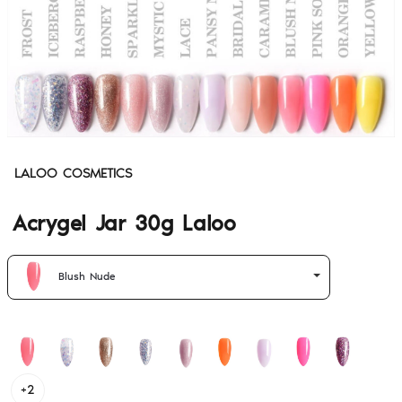
LALOO COSMETICS
Acrygel Jar 30g Laloo
Blush Nude
+2