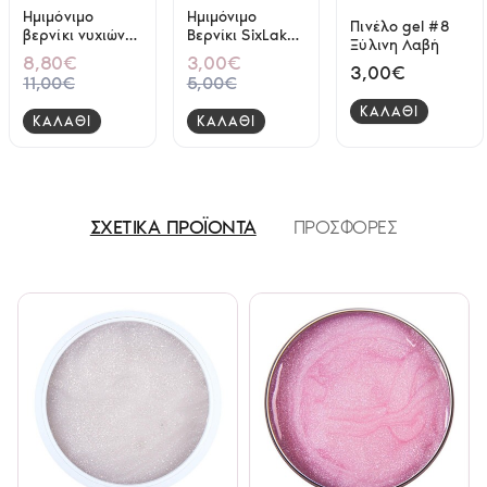
Ημιμόνιμο
Ημιμόνιμο
Πινέλο gel #8
βερνίκι νυχιών
Βερνίκι SixLak
Ξύλινη Λαβή
Vi Beauty Disco
Uv & Led Soak
8,80€
3,00€
3,00€
Rainbow Flake
Off No136 Pink
11,00€
5,00€
Top Coat 15ml
Sherbet 8ml
ΚΑΛΑΘΙ
ΚΑΛΑΘΙ
ΚΑΛΑΘΙ
ΣΧΕΤΙΚΑ ΠΡΟΪΟΝΤΑ
ΠΡΟΣΦΟΡΕΣ