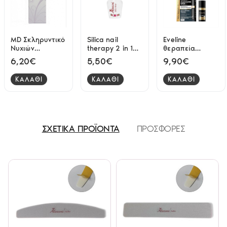
MD Σκληρυντικό
Silica nail
Eveline
Νυχιών
therapy 2 in 1
θεραπεία
Πολλαπλής
Alezori
Νυχιών 8w1
6,20€
5,50€
9,90€
Δράσης Heavy
Multi-Care Base
Duty Hardener
5ml
ΚΑΛΑΘΙ
ΚΑΛΑΘΙ
ΚΑΛΑΘΙ
12ml
ΣΧΕΤΙΚΑ ΠΡΟΪΟΝΤΑ
ΠΡΟΣΦΟΡΕΣ