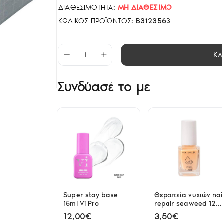
ΔΙΑΘΕΣΙΜΌΤΗΤΑ:
ΜΗ ΔΙΑΘΈΣΙΜΟ
ΚΩΔΙΚΌΣ ΠΡΟΪΌΝΤΟΣ:
B3123563
Κ
Συνδύασέ το με
Super stay base
Θεραπεία νυχιών nai
15ml Vi Pro
repair seaweed 12m
Elixir
12,00€
3,50€