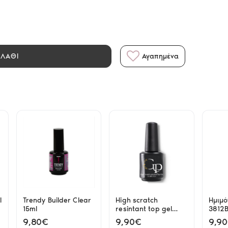
ΑΛΑΘΙ
Αγαπημένα
l
Trendy Builder Clear
High scratch
Ημιμό
l
15ml
resintant top gel
3812B
15ml Gel Passion
15ml 
9,80€
9,90€
9,9