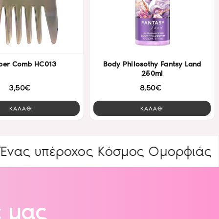
ber Comb HC013
Body Philosothy Fantsy Land
250ml
3,50€
8,50€
ΚΑΛΑΘΙ
ΚΑΛΑΘΙ
έροχος Κόσμος Ομορφιάς
ΕΙΔΙΚΕ
 μας