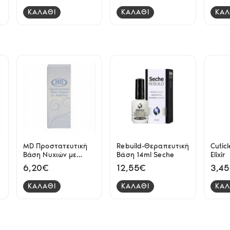
ΚΑΛΑΘΙ
ΚΑΛΑΘΙ
ΚΑΛ
MD Προστατευτική
Rebuild-Θεραπευτική
Cutic
Βάση Νυχιών με
Βάση 14ml Seche
Elixir
Ασβέστιο
6,20€
12,55€
3,4
ΚΑΛΑΘΙ
ΚΑΛΑΘΙ
ΚΑΛ