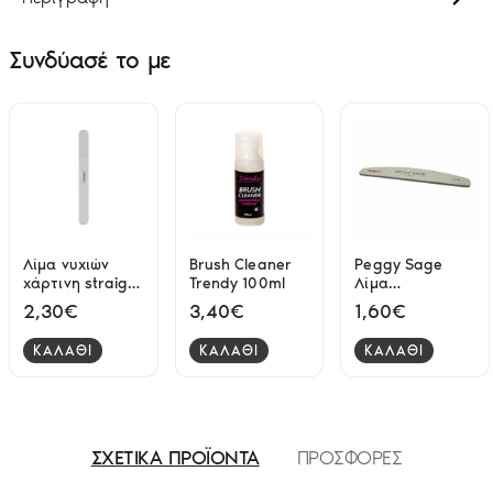
Συνδύασέ το με
Λίμα νυχιών
Brush Cleaner
Peggy Sage
χάρτινη straight
Trendy 100ml
Λίμα
100/180 17.7cm
Boomerang
2,30€
3,40€
1,60€
Titania
Zebra 2 Faces
100/100
ΚΑΛΑΘΙ
ΚΑΛΑΘΙ
ΚΑΛΑΘΙ
ΣΧΕΤΙΚΑ ΠΡΟΪΟΝΤΑ
ΠΡΟΣΦΟΡΕΣ