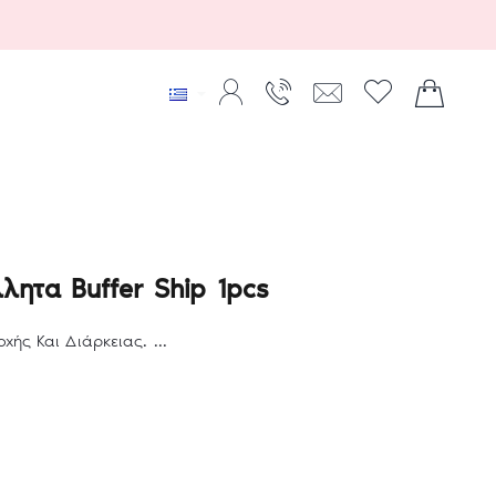
λητα Buffer Ship 1pcs
ής Και Διάρκειας. ...