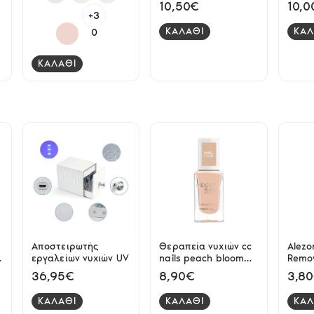
Class
10,50€
10,0
+3
ΚΑΛΑΘΙ
ΚΑΛ
0
ΚΑΛΑΘΙ
Αποστειρωτής
Θεραπεία νυχιών cc
Alezor
εργαλείων νυχιών UV
nails peach bloom
Remov
Peggy Sage
36,95€
8,90€
3,8
ΚΑΛΑΘΙ
ΚΑΛΑΘΙ
ΚΑΛ