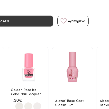
ΑΛΑΘΙ
Αγαπημένα
Golden Rose Ice
Color Nail Lacquer
113
1,30€
Alezori Base Coat
Alezo
Classic 15ml
Βερνί