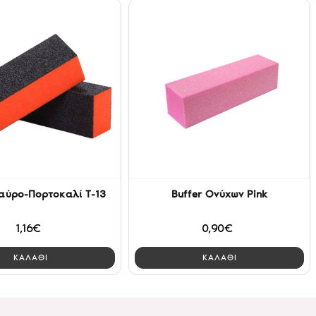
αύρο-Πορτοκαλί Τ-13
Buffer Ονύχων Pink
1,16€
0,90€
ΚΑΛΑΘΙ
ΚΑΛΑΘΙ