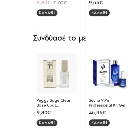
Pink Dreamy Rubber
κατά των μυκητών
8,80€
9,65€
11,00€
Base 15ml
στα νύχια 20ml
ΚΑΛΑΘΙ
ΚΑΛΑΘΙ
Συνδύασέ το με
Peggy Sage Clear
Seche ViVe
Base Coat
Professional Kit Gel
Transparente Pour
Effect Top Coat 118ml
9,80€
46,95€
Ongles 11ml
+ 14ml
ΚΑΛΑΘΙ
ΚΑΛΑΘΙ