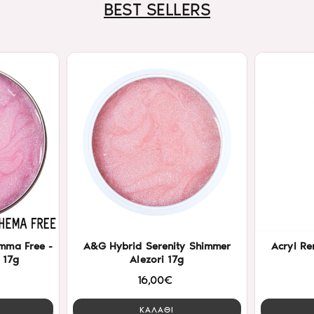
BEST SELLERS
mma Free -
A&G Hybrid Serenity Shimmer
Acryl Re
 17g
Alezori 17g
16,00€
ΚΑΛΑΘΙ