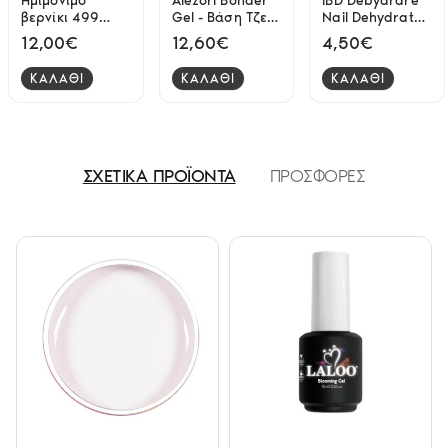
Ημιμόνιμο
Alezori Bonder
IBD Debydrare
βερνίκι 499
Gel - Βάση Τζελ
Nail Dehydrator
mahogany red
15ml
& Ph Balancing
12,00€
12,60€
4,50€
15ml Laloo
Agent 14ml
ΚΑΛΑΘΙ
ΚΑΛΑΘΙ
ΚΑΛΑΘΙ
ΣΧΕΤΙΚΑ ΠΡΟΪΟΝΤΑ
ΠΡΟΣΦΟΡΕΣ