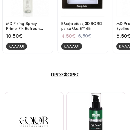
MD Fixing Spray
Βλεφαρίδες 3D RORO
MD Pro
Prime-Fix-Refresh
με κόλλα EY148
Eyelin
50ml
- 09
10,50€
4,50€
6,50
5,50€
ΚΑΛΑΘΙ
ΚΑΛΑΘΙ
ΚΑΛΑ
ΠΡΟΣΦΟΡΕΣ