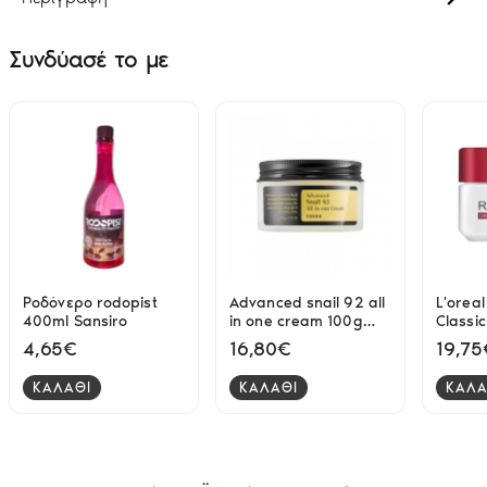
Συνδύασέ το με
Ροδόνερο rodopist
Advanced snail 92 all
L'oreal
400ml Sansiro
in one cream 100g
Classic
Cosrx
Extra 
4,65€
16,80€
19,75
Κρέμα 
50ml
ΚΑΛΑΘΙ
ΚΑΛΑΘΙ
ΚΑΛΑ