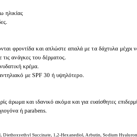
ω ηλικίας
ες.
ονται φροντίδα και απλώστε απαλά με τα δάχτυλα μέχρι 
 τις ανάγκες του δέρματος.
ενυδατική κρέμα.
αντηλιακό με SPF 30 ή υψηλότερο.
ρίς άρωμα και ιδανικό ακόμα και για ευαίσθητες επιδερμ
γιογόνα ή parabens.
 Diethoxyethyl Succinate, 1,2-Hexanediol, Arbutin, Sodium Hyaluronate