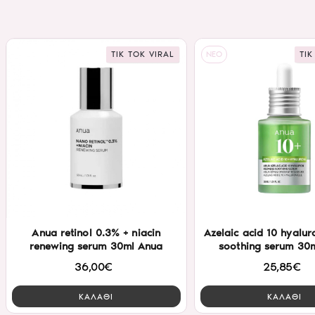
TIK TOK VIRAL
NEO
TIK
Anua retinol 0.3% + niacin
Azelaic acid 10 hyalur
renewing serum 30ml Anua
soothing serum 30
36,00€
25,85€
ΚΑΛΑΘΙ
ΚΑΛΑΘΙ