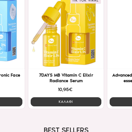
TIK TOK VIRAL
onic Face
7DAYS MB Vitamin C Elixir
Advanced
Radiance Serum
ess
10,95€
ΚΑΛΑΘΙ
BEST SELLERS