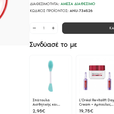
ΔΙΑΘΕΣΙΜΌΤΗΤΑ:
ΆΜΕΣΑ ΔΙΑΘΈΣΙΜΟ
ΚΩΔΙΚΌΣ ΠΡΟΪΌΝΤΟΣ:
ANU-734526
Κ
Συνδύασέ το με
Σπάτουλα
L'Oréal Revitalift Da
Αισθητικής και
Cream + Αμπούλες
Μασάζ Προσώπου 2
Revitalift Filler Set
2,95€
19,75€
in 1 Maiyani