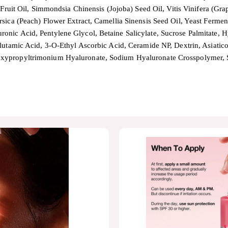
 Fruit Oil, Simmondsia Chinensis (Jojoba) Seed Oil, Vitis Vinifera (
ca (Peach) Flower Extract, Camellia Sinensis Seed Oil, Yeast Ferment E
nic Acid, Pentylene Glycol, Betaine Salicylate, Sucrose Palmitate, H
utamic Acid, 3-O-Ethyl Ascorbic Acid, Ceramide NP, Dextrin, Asiatico
xypropyltrimonium Hyaluronate, Sodium Hyaluronate Crosspolymer, S