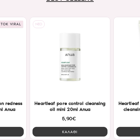
 TOK VIRAL
NEO
on redness
Heartleaf pore control cleansing
Heartleaf
ml Anua
oil mini 20ml Anua
cleans
5,90€
ΚΑΛΑΘΙ