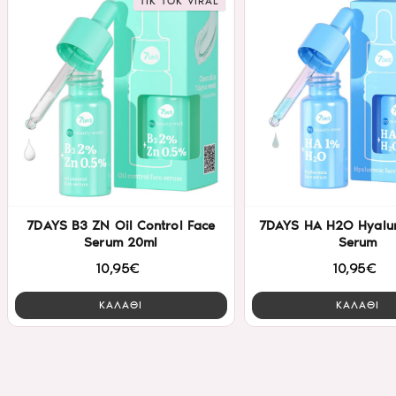
TIK TOK VIRAL
7DAYS B3 ZN Oil Control Face
7DAYS HA H2O Hyalur
Serum 20ml
Serum
10,95€
10,95€
ΚΑΛΑΘΙ
ΚΑΛΑΘΙ