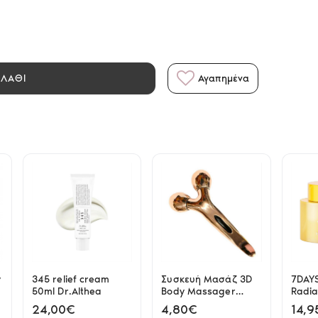
ΑΛΑΘΙ
Αγαπημένα
y
345 relief cream
Συσκευή Μασάζ 3D
7DAYS
50ml Dr.Althea
Body Massager
Radia
Roller Andorse XC-
Crea
24,00€
4,80€
14,9
116A/3S