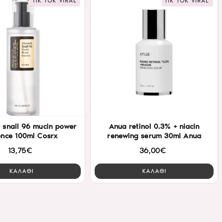
TIK TOK VIRAL
TIK TOK VIRAL
 snail 96 mucin power
Anua retinol 0.3% + niacin
ence 100ml Cosrx
renewing serum 30ml Anua
13,75€
36,00€
ΚΑΛΑΘΙ
ΚΑΛΑΘΙ