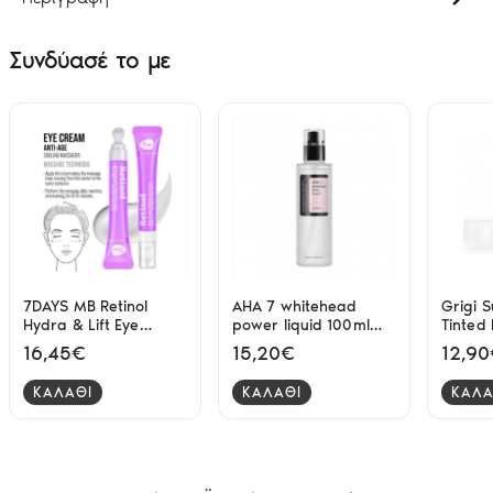
Συνδύασέ το με
7DAYS MB Retinol
AHA 7 whitehead
Grigi 
Hydra & Lift Εye
power liquid 100ml
Tinted
Concetrate 18ml
Cosrx
SPF30
16,45€
15,20€
12,9
ΚΑΛΑΘΙ
ΚΑΛΑΘΙ
ΚΑΛΑ