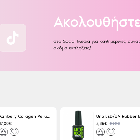
Ακολουθήστε
στα Social Media για καθημερινές συν
ακόμα εκπλήξεις!
Karibelly Collagen Velluto Nero Leaving 250ml
5,50€
17,00€
4,35€