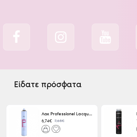
Είδατε πρόσφατα
Λακ Professionel Lacque Super Strong 500ml
7,65€
6,74€