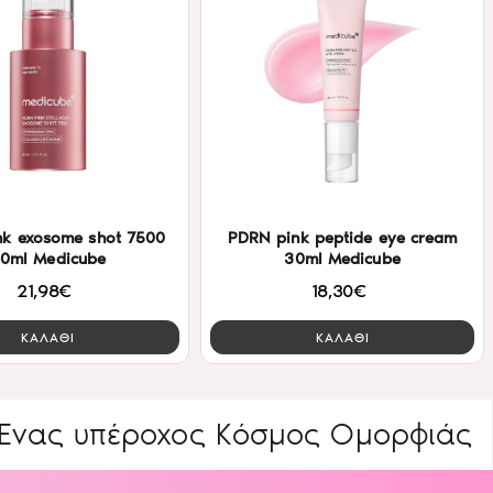
k exosome shot 7500
PDRN pink peptide eye cream
0ml Medicube
30ml Medicube
21,98€
18,30€
ΚΑΛΑΘΙ
ΚΑΛΑΘΙ
πέροχος Κόσμος Ομορφιάς
ΕΙΔΙΚ