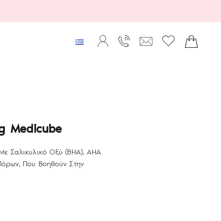
5g Medicube
Με Σαλικυλικό Οξύ (BHA), AHA
Πόρων, Που Βοηθούν Στην