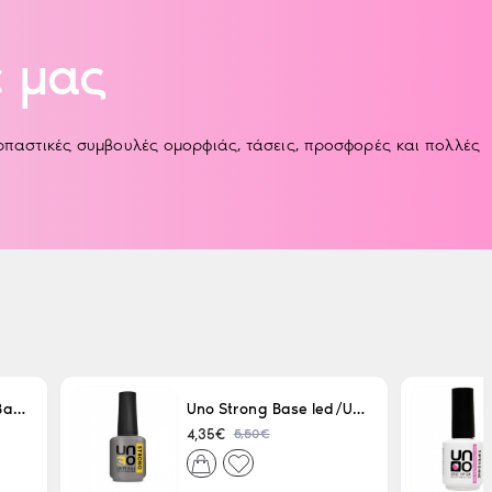
 μας
αρπαστικές συμβουλές ομορφιάς, τάσεις, προσφορές και πολλές
Uno LED/UV Rubber Base 15ml
Uno Strong Base led/Uv 15 ml
5,50€
4,35€