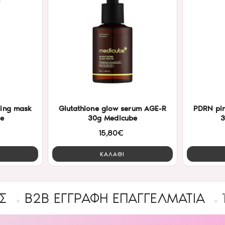
ping mask
Glutathione glow serum AGE-R
PDRN pin
be
30g Medicube
3
15,80€
ΚΑΛΑΘΙ
 ΕΓΓΡΑΦΉ ΕΠΑΓΓΕΛΜΑΤΊΑ
Ένας υ