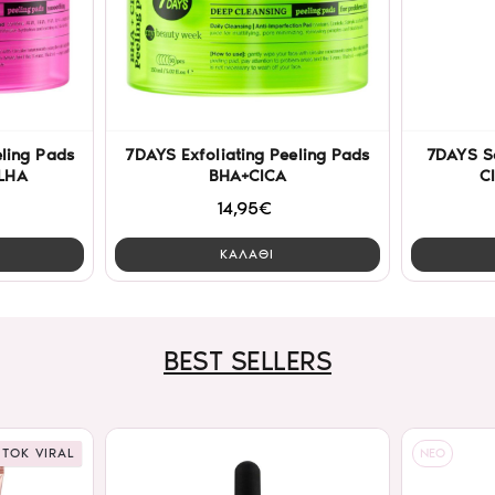
eling Pads
7DAYS Exfoliating Peeling Pads
7DAYS S
LHA
BHA+CICA
C
14,95€
ΚΑΛΑΘΙ
BEST SELLERS
 TOK VIRAL
NEO