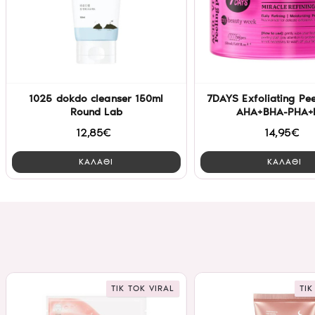
1025 dokdo cleanser 150ml
7DAYS Exfoliating Pe
Round Lab
AHA+BHA-PHA+
12,85€
14,95€
ΚΑΛΑΘΙ
ΚΑΛΑΘΙ
TIK TOK VIRAL
TIK