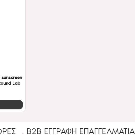
g sunscreen
Round Lab
B2B ΕΓΓΡΑΦΉ ΕΠΑΓΓΕΛΜΑΤΊΑ
Ένα