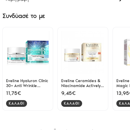
Συνδύασέ το με
Eveline Hyaluron Clinic
Eveline Ceramides &
Evelin
30+ Anti Wrinkle
Niacinamide Actively
Magic 
Cream 50ml
Firming Lifting Cream
Ultra A
11,75€
9,45€
13,9
50+ 50ml
50ml
ΚΑΛΑΘΙ
ΚΑΛΑΘΙ
ΚΑΛΑ