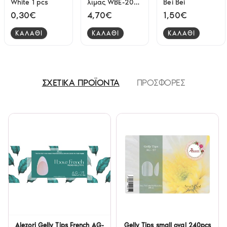
White 1 pcs
λίμας WBE-20
Bei Bei
50pcs Staleks
0,30€
4,70€
1,50€
ΚΑΛΑΘΙ
ΚΑΛΑΘΙ
ΚΑΛΑΘΙ
ΣΧΕΤΙΚΑ ΠΡΟΪΟΝΤΑ
ΠΡΟΣΦΟΡΕΣ
Alezori Gelly Tips French AG-
Gelly Tips small oval 240pcs