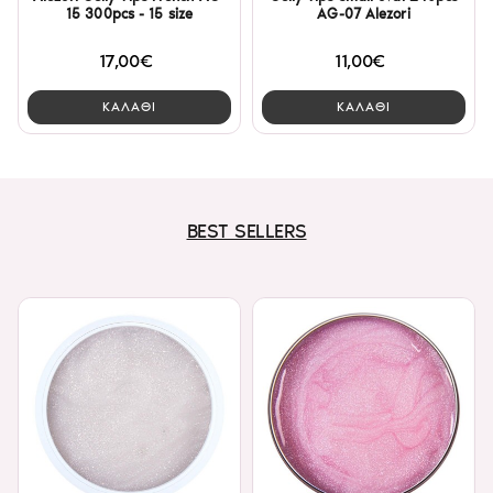
15 300pcs - 15 size
AG-07 Alezori
17,00€
11,00€
ΚΑΛΑΘΙ
ΚΑΛΑΘΙ
BEST SELLERS