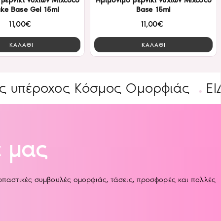
βερνίκι νυχιών Mixcoco
Ημιμόνιμο βερνίκι νυχιών Mixcoco
ake Base Gel 15ml
Base 15ml
11,00€
11,00€
ΚΑΛΑΘΙ
ΚΑΛΑΘΙ
χος Κόσμος Ομορφιάς
ΕΙΔΙΚΕΣ 
 μας
αρπαστικές συμβουλές ομορφιάς, τάσεις, προσφορές και πολλές