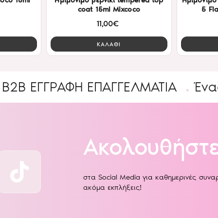
coco 15ml
Ημιμόνιμο βερνίκι tempered top
Ημιμόνιμο 
coat 15ml Mixcoco
5 Fl
11,00€
ΚΑΛΑΘΙ
ΓΡΑΦΉ ΕΠΑΓΓΕΛΜΑΤΊΑ
Ένας υπέρο
Ακολουθήστε
στα Social Media για καθημερινές συν
ακόμα εκπλήξεις!