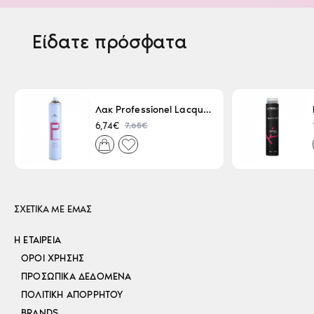
Είδατε πρόσφατα
Λακ Professionel Lacque Super Strong 500ml
7,65€
6,74€
ΣΧΕΤΙΚΑ ΜΕ ΕΜΑΣ
Η ΕΤΑΙΡΕΊΑ
ΌΡΟΙ ΧΡΉΣΗΣ
ΠΡΟΣΩΠΙΚΆ ΔΕΔΟΜΈΝΑ
ΠΟΛΙΤΙΚΉ ΑΠΟΡΡΉΤΟΥ
BRANDS