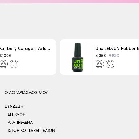
Karibelly Collagen Velluto Nero Leaving 250ml
5,50€
17,00€
4,35€
Ο ΛΟΓΑΡΙΑΣΜΟΣ ΜΟΥ
ΣΎΝΔΕΣΗ
ΕΓΓΡΑΦΉ
ΑΓΑΠΗΜΈΝΑ
ΙΣΤΟΡΙΚΌ ΠΑΡΑΓΓΕΛΙΏΝ