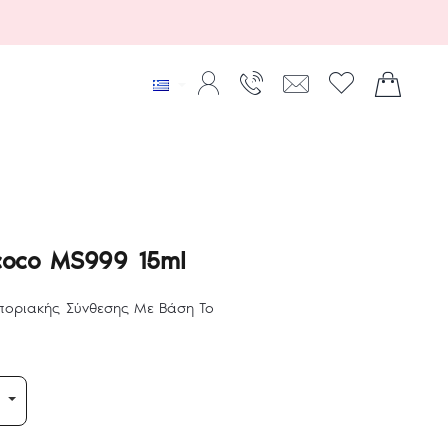
xcoco MS999 15ml
ποριακής Σύνθεσης Με Βάση Το