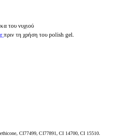
κα του νυχιού
er
πριν τη χρήση του polish gel.
ethicone, CI77499, CI77891, CI 14700, CI 15510.