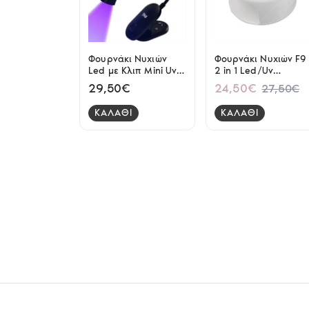
Φουρνάκι Νυχιών
Φουρνάκι Νυχιών F9
Led με Κλιπ Mini Uv
2 in 1 Led/Uv
Curing Lamp
108watt
29,50€
24,50€
27,50€
ΚΑΛΑΘΙ
ΚΑΛΑΘΙ