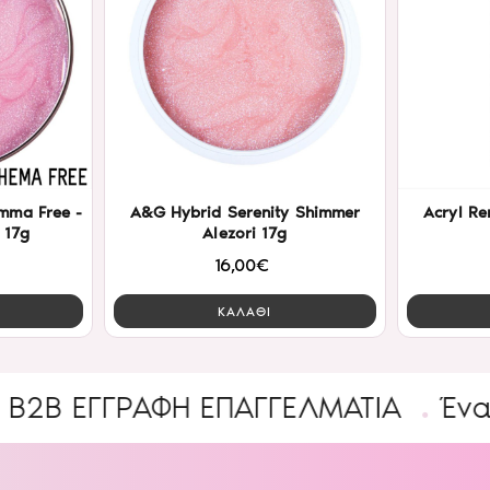
mma Free -
A&G Hybrid Serenity Shimmer
Acryl Re
 17g
Alezori 17g
16,00€
ΚΑΛΑΘΙ
ΑΦΉ ΕΠΑΓΓΕΛΜΑΤΊΑ
Ένας υπέροχ