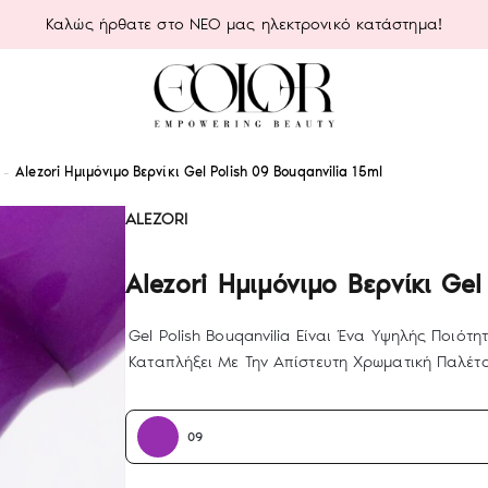
Καλώς ήρθατε στο ΝΕΟ μας ηλεκτρονικό κατάστημα!
Alezori Ημιμόνιμο Βερνίκι Gel Polish 09 Bouqanvilia 15ml
ALEZORI
Alezori Ημιμόνιμο Βερνίκι Gel
Gel Polish Bouqanvilia Είναι Ένα Υψηλής Ποιότ
Καταπλήξει Με Την Απίστευτη Χρωματική Παλέτα
09