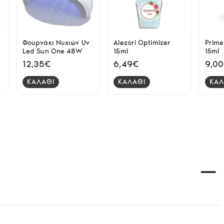
Φουρνάκι Νυχιών Uv
Alezori Optimizer
Prime
Led Sun One 48W
15ml
15ml
12,35€
6,49€
9,0
ΚΑΛΑΘΙ
ΚΑΛΑΘΙ
ΚΑΛ