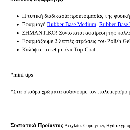
Η τυπική διαδικασία προετοιμασίας της φυσική
Εφαρμογή
Rubber Base Medium
,
Rubber Base 
ΣΗΜΑΝΤΙΚΟ! Συνίσταται αφαίρεση της κολλώ
Εφαρμόζουμε 2 λεπτές στρώσεις του Polish Gel
Καλύψτε το set με ένα Top Coat..
*mini tips
*Στα σκούρα χρώματα αυξάνουμε τον πολυμερισμό μέ
Συστατικά Προϊόντος
Acrylates Copolymer, Hydroxyprop