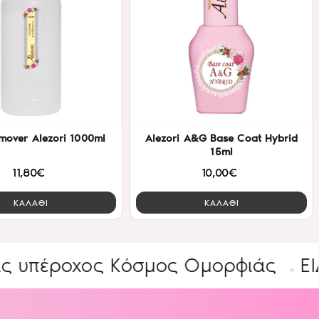
mover Alezori 1000ml
Alezori A&G Base Coat Hybrid
15ml
11,80€
10,00€
ΚΑΛΑΘΙ
ΚΑΛΑΘΙ
ος Κόσμος Ομορφιάς
ΕΙΔΙΚΕΣ ΠΡ