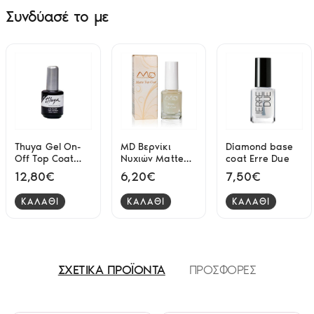
Συνδύασέ το με
Thuya Gel On-
MD Βερνίκι
Diamond base
Off Top Coat
Νυχιών Matte
coat Erre Due
Shine -Special
Top Coat 12ml
12,80€
6,20€
7,50€
Effects No Wipe
14ml
ΚΑΛΑΘΙ
ΚΑΛΑΘΙ
ΚΑΛΑΘΙ
ΣΧΕΤΙΚΑ ΠΡΟΪΟΝΤΑ
ΠΡΟΣΦΟΡΕΣ