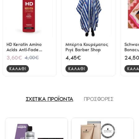
HD Keratin Amino
Μπέρτα Κουρέματος
Schwar
Acids Anti-Fade
Ριγέ Barber Shop
Bonacu
Shampoo - Βαμμένα
Freeze 
3,60€
4,45€
24,5
4,00€
400 ml
Shamp
Spray 
ΚΑΛΑΘΙ
ΚΑΛΑΘΙ
ΚΑΛΑ
200ml
ΣΧΕΤΙΚΑ ΠΡΟΪΟΝΤΑ
ΠΡΟΣΦΟΡΕΣ