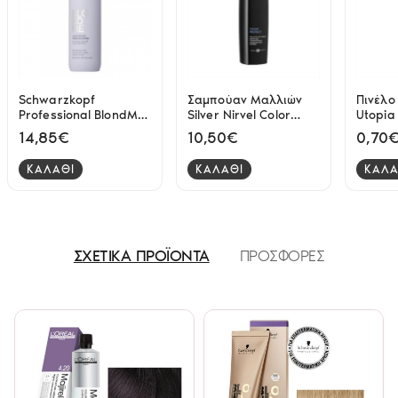
Schwarzkopf
Σαμπούαν Μαλλιών
Πινέλο
Professional BlondMe
Silver Nirvel Color
Utopia
Bond Repair Purple
Protect 250ml
14,85€
10,50€
0,70
Shampoo 300ml
ΚΑΛΑΘΙ
ΚΑΛΑΘΙ
ΚΑΛΑ
ΣΧΕΤΙΚΑ ΠΡΟΪΟΝΤΑ
ΠΡΟΣΦΟΡΕΣ