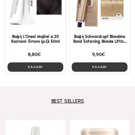
Βαφή L'Oreal Majirel 4.20
Βαφή Schwarzkopf BlondMe
Καστανό Έντονο Ιριζέ 50ml
Bond Enforcing Blonde Lifting
L - Ice-Irise 60ml
8,80€
9,90€
ΚΑΛΑΘΙ
ΚΑΛΑΘΙ
BEST SELLERS