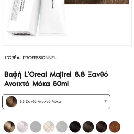
L’ORÉAL PROFESSIONNEL
Βαφή L'Oreal Majirel 8.8 Ξανθό
Ανοιχτό Μόκα 50ml
8.8 Ξανθό Ανοιχτό Μόκα