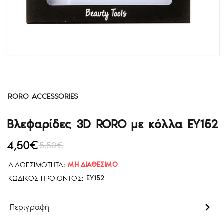
RORO ACCESSORIES
Βλεφαρίδες 3D RORO με κόλλα EY152
4,50€
5,50€
ΔΙΑΘΕΣΙΜΌΤΗΤΑ:
ΜΗ ΔΙΑΘΈΣΙΜΟ
ΚΩΔΙΚΌΣ ΠΡΟΪΌΝΤΟΣ:
EY152
Περιγραφή