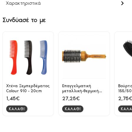
Χαρακτηριστικά
Συνδύασέ το με
Χτένα Ξεμπερδέματος
Επαγγελματική
Βούρτσ
Colour 910 - 20cm
μεταλλική-θερμική
155/50 
βούρτσα μαλλιών
1,45€
27,25€
2,75
MAESTRI 3VE 1449
ΚΑΛΑΘΙ
ΚΑΛΑΘΙ
ΚΑΛΑ