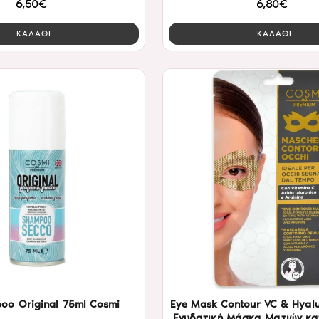
6,50€
6,80€
ΚΑΛΑΘΙ
ΚΑΛΑΘΙ
oo Original 75ml Cosmi
Eye Mask Contour VC & Hyalu
Ενυδατική Μάσκα Ματιών κ