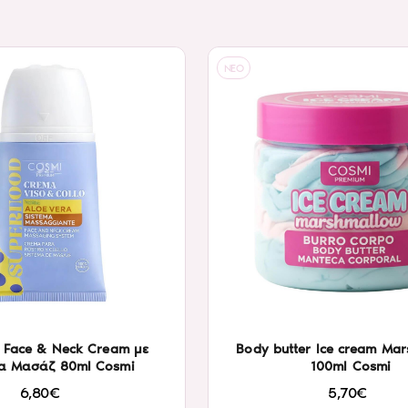
NEO
a Face & Neck Cream με
Body butter Ice cream Ma
α Μασάζ 80ml Cosmi
100ml Cosmi
6,80€
5,70€