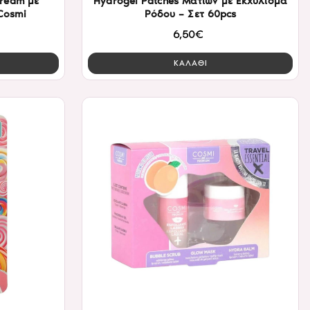
Cream με
Hydrogel Patches Ματιών με Εκχύλισμα
Cosmi
Ρόδου – Σετ 60pcs
6,50€
ΚΑΛΑΘΙ