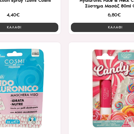
ction spray 125ml Cosmi
Hyaluronic Face & Neck 
Σύστημα Μασάζ 80ml 
4,40€
6,80€
ΚΑΛΑΘΙ
ΚΑΛΑΘΙ