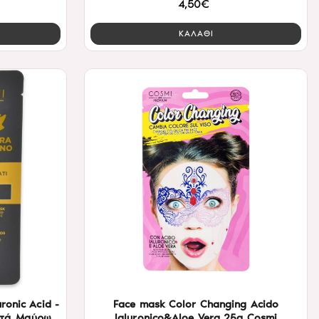
4,50€
ΚΑΛΑΘΙ
ronic Acid -
Face mask Color Changing Acido
ατά Μαύρων
Ialuronico&Aloe Vera 25g Cosmi