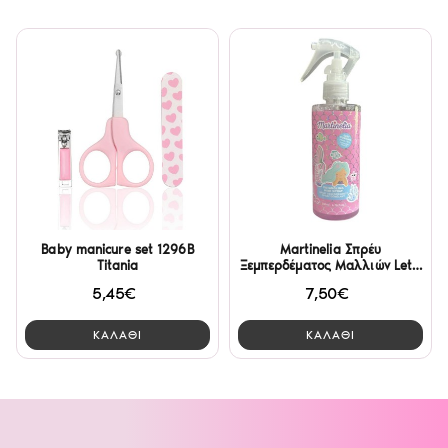
Baby manicure set 1296B
Martinelia Σπρέυ
Titania
Ξεμπερδέματος Μαλλιών Let's
Be Mermaids 200ml
5,45€
7,50€
ΚΑΛΑΘΙ
ΚΑΛΑΘΙ