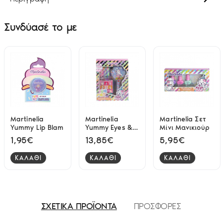
Συνδύασέ το με
Martinelia
Martinelia
Martinelia Σετ
Yummy Lip Blam
Yummy Eyes &
Μίνι Μανικιούρ
Hair Kit Σετ
1,95€
13,85€
5,95€
Μακιγιάζ &
Αξεσουάρ
ΚΑΛΑΘΙ
ΚΑΛΑΘΙ
ΚΑΛΑΘΙ
ΣΧΕΤΙΚΑ ΠΡΟΪΟΝΤΑ
ΠΡΟΣΦΟΡΕΣ