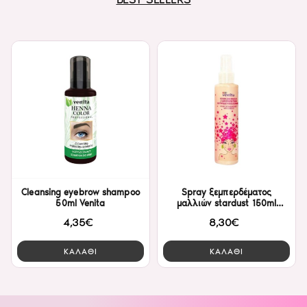
Cleansing eyebrow shampoo
Spray ξεμπερδέματος
50ml Venita
μαλλιών stardust 150ml
Venita Kids
4,35€
8,30€
ΚΑΛΑΘΙ
ΚΑΛΑΘΙ