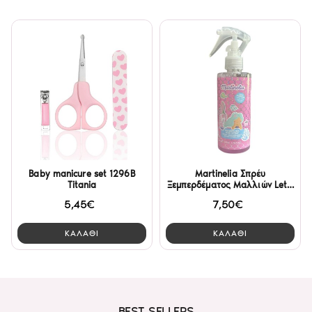
Baby manicure set 1296B
Martinelia Σπρέυ
Titania
Ξεμπερδέματος Μαλλιών Let's
Be Mermaids 200ml
5,45€
7,50€
ΚΑΛΑΘΙ
ΚΑΛΑΘΙ
BEST SELLERS