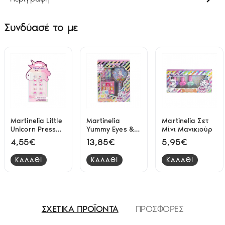
Συνδύασέ το με
Martinelia Little
Martinelia
Martinelia Σετ
Unicorn Press
Yummy Eyes &
Μίνι Μανικιούρ
On Nails
Hair Kit Σετ
4,55€
13,85€
5,95€
Μακιγιάζ &
Αξεσουάρ
ΚΑΛΑΘΙ
ΚΑΛΑΘΙ
ΚΑΛΑΘΙ
ΣΧΕΤΙΚΑ ΠΡΟΪΟΝΤΑ
ΠΡΟΣΦΟΡΕΣ