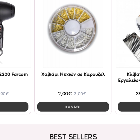
2200 Farcom
Χαβιάρι Νυχιών σε Καρουζελ
Κλίβα
Εργαλείων SLINITIZING BΟΧ 
2,00€
3
,90€
3,00€
Ι
ΚΑΛΑΘΙ
BEST SELLERS