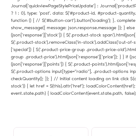
Journal['quickviewPageStylePriceUpdate'] : Journal['productP
? 1 : 0), type: 'post', data: $('#product-id, #product-quanti
function () { // $('#button-cart').button('loading'); }, complete: 
show_message({ message: json.response.message }); } else { 
(json['response']['stock']) { $('.product-stock span').html(json[
$('.product-stock').removeClass('in-stock').addClass('out-of-stock
['special']) { $('.product-price-group .product-price-old').html
group .product-price').html(json['response']['price']); } } if (js
(json['response']['points']) { $('.product-points').html(json['res
$('.product-options input[type="radio"], .product-options in
checkQuantity(); }); } // Initial content loading on link click $
stock')) { let href = $(this).attr('href'); loadColorContent(h
event.state.path) { loadColorContent(event.state.path, false); 