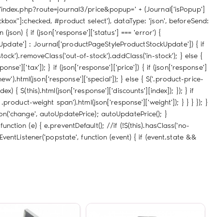
: 'index.php?route=journal3/price&popup=' + (Journal['isPopup']
ckbox"]:checked, #product select'), dataType: 'json', beforeSend:
 (json) { if (json['response']['status'] === 'error') {
pdate'] : Journal['productPageStyleProductStockUpdate']) { if
-stock').removeClass('out-of-stock').addClass('in-stock'); } else {
nse']['tax']); } if (json['response']['price']) { if (json['response']
w').html(json['response']['special']); } else { $('.product-price-
x) { $(this).html(json['response']['discounts'][index]); }); } if
s .product-weight span').html(json['response']['weight']); } } } }); }
on('change', autoUpdatePrice); autoUpdatePrice(); }
function (e) { e.preventDefault(); //if (!$(this).hasClass('no-
ventListener('popstate', function (event) { if (event.state &&