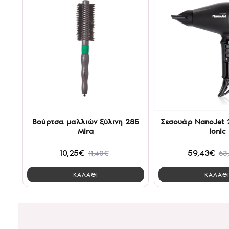
Βούρτσα μαλλιών ξύλινη 285
Σεσουάρ NanoJet 
Mira
Ionic
10,25€
59,43€
11,40€
63
ΚΑΛΑΘΙ
ΚΑΛΑΘ