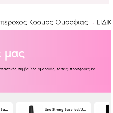
ος Κόσμος Ομορφιάς
ΕΙΔΙΚΕΣ ΠΡ
 μας
αρπαστικές συμβουλές ομορφιάς, τάσεις, προσφορές και
Uno LED/UV Rubber Base 15ml
Uno Strong Base led/Uv 15 ml