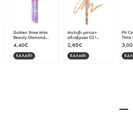
Golden Rose Miss
Μολύβι ματιών
PH Co
Beauty Diamond
αδιάβροχο 021
Tinta
Shine 3D lipgloss 02
navajo Elixir
Cosm
4,40€
2,85€
3,0
Mystic 4.5ml
ΚΑΛΑΘΙ
ΚΑΛΑΘΙ
ΚΑΛ