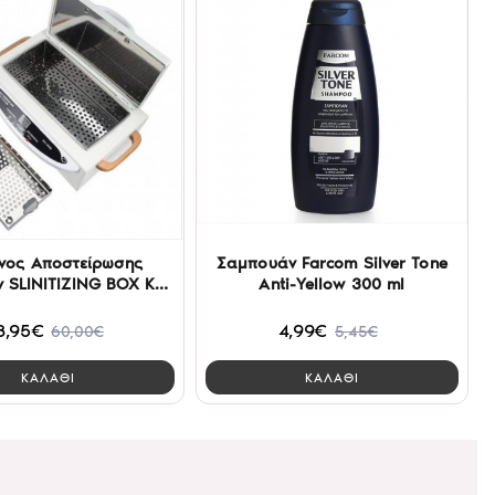
νος Αποστείρωσης
Σαμπουάν Farcom Silver Tone
KH-
Anti-Yellow 300 ml
360B
8,95€
4,99€
60,00€
5,45€
ΚΑΛΑΘΙ
ΚΑΛΑΘΙ