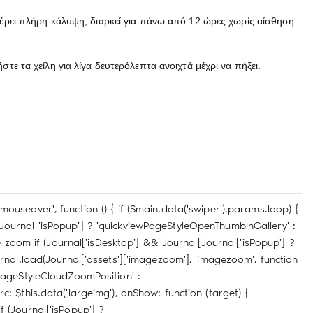
φέρει πλήρη κάλυψη, διαρκεί για πάνω από 12 ώρες χωρίς αίσθηση
ε τα χείλη για λίγα δευτερόλεπτα ανοιχτά μέχρι να πήξει.
on('mouseover', function () { if ($main.data('swiper').params.loop) {
rnal[Journal['isPopup'] ? 'quickviewPageStyleOpenThumbInGallery' :
age zoom if (Journal['isDesktop'] && Journal[Journal['isPopup'] ?
nal.load(Journal['assets']['imagezoom'], 'imagezoom', function
ewPageStyleCloudZoomPosition' :
rc: $this.data('largeimg'), onShow: function (target) {
 if (Journal['isPopup'] ?