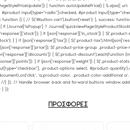
ageStylePriceUpdate']) { function autoUpdatePrice() { $.ajax({ url
ty, #product input[type="radio"]:checked, #product input[type="che
function () { // $('#button-cart').button('reset'); }, success: function
if (Journal['isPopup'] ? Journal['quickviewPageStyleProductStockU
'response']['stock']); } if (json['response']['in_stock']) { $('.product
'); } } if (json['response']['tax']) { $('.product-tax').html(json['respo
(json['response']['price']); $('.product-price-group .product-price-ne
on['response']['discounts']) { $('.product-discount').each(function (inde
ponse']['points']); } if (json['response']['weight']) { $('.product-stat
put[type="checkbox"], .product-options select, #product-quantity').
(document).on('click', 'a.product-color, .product-color-additional a', 
ref); //} }); // Handle browser back and forward buttons window.addE
} });
ΠΡΟΣΦΟΡΕΣ