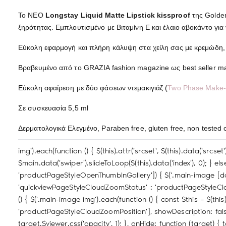
Το ΝΕΟ
Longstay Liquid Matte Lipstick kissproof
της Golden
ξηρότητας. Εμπλουτισμένο με Βιταμίνη Ε και έλαιο αβοκάντο για
Εύκολη εφαρμογή και πλήρη κάλυψη στα χείλη σας με κρεμώδη, α
Βραβευμένο από το GRAZIA fashion magazine ως best seller m
Εύκολη αφαίρεση με δύο φάσεων ντεμακιγιάζ (
Two Phase Make
Σε συσκευασία 5,5 ml
Δερματολογικά Ελεγμένο, Paraben free, gluten free, non tested 
img').each(function () { $(this).attr('srcset', $(this).data('src
$main.data('swiper').slideToLoop($(this).data('index'), 0); } el
'productPageStyleOpenThumbInGallery']) { $('.main-image [data-i
'quickviewPageStyleCloudZoomStatus' : 'productPageStyleClou
() { $('.main-image img').each(function () { const $this = $(t
'productPageStyleCloudZoomPosition'], showDescription: false, 
target.$viewer.css('opacity', 1); }, onHide: function (target) { t