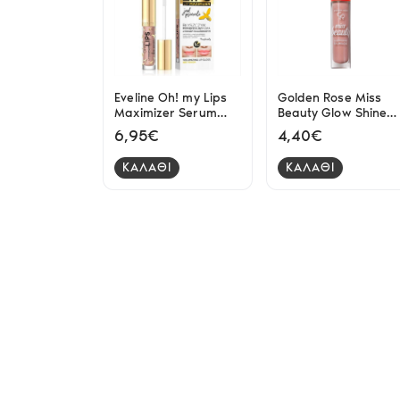
Eveline Oh! my Lips
Golden Rose Miss
Maximizer Serum
Beauty Glow Shine
Bee Venom 4.5ml
3D lipgloss 01 Nude
6,95€
4,40€
Chic 4.5ml
ΚΑΛΑΘΙ
ΚΑΛΑΘΙ