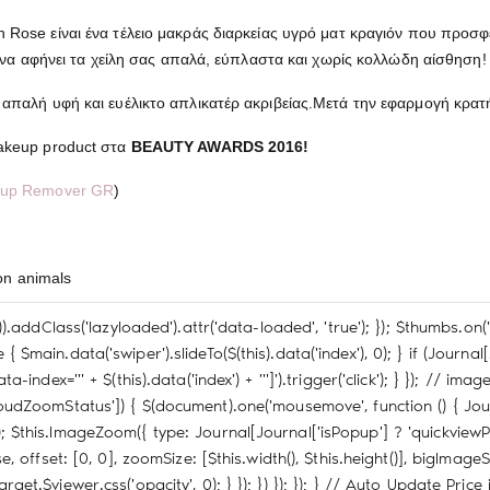
 Rose είναι ένα τέλειο μακράς διαρκείας υγρό ματ κραγιόν που προσ
 να αφήνει τα χείλη σας απαλά, εύπλαστα και χωρίς κολλώδη αίσθηση!
παλή υφή και ευέλικτο απλικατέρ ακριβείας.Μετά την εφαρμογή κρατήστ
akeup product στα
BEAUTY AWARDS 2016!
-up Remover GR
)
on animals
set')).addClass('lazyloaded').attr('data-loaded', 'true'); }); $thumbs.
se { $main.data('swiper').slideTo($(this).data('index'), 0); } if (Jou
ndex="' + $(this).data('index') + '"]').trigger('click'); } }); // im
dZoomStatus']) { $(document).one('mousemove', function () { Jour
his); $this.ImageZoom({ type: Journal[Journal['isPopup'] ? 'quickvi
offset: [0, 0], zoomSize: [$this.width(), $this.height()], bigImageS
arget.$viewer.css('opacity', 0); } }); }) }); }); } // Auto Update Price