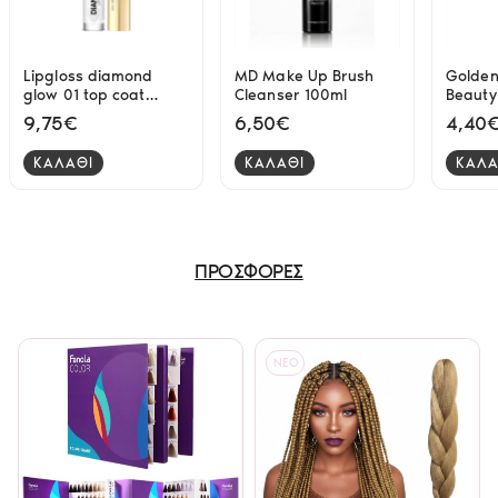
Lipgloss diamond
MD Make Up Brush
Golden
glow 01 top coat
Cleanser 100ml
Beauty
Eveline
3D lipg
9,75€
6,50€
4,40
4.5ml
ΚΑΛΑΘΙ
ΚΑΛΑΘΙ
ΚΑΛΑ
ΠΡΟΣΦΟΡΕΣ
NEO