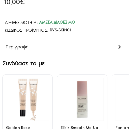
10,00€
ΔΙΑΘΕΣΙΜΌΤΗΤΑ:
ΆΜΕΣΑ ΔΙΑΘΈΣΙΜΟ
ΚΩΔΙΚΌΣ ΠΡΟΪΌΝΤΟΣ:
RVS-SKIN01
Περιγραφή
Συνδύασέ το με
Golden Rose
Elixir Smooth Me Up
Fan br