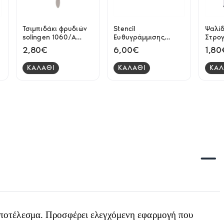
Τσιμπιδάκι φρυδιών
Stencil
Ψαλίδ
solingen 1060/A
Ευθυγράμμισης
Στρο
Titania
Φρυδιών Kit
Huax
2,80€
6,00€
1,80
ΚΑΛΑΘΙ
ΚΑΛΑΘΙ
ΚΑΛ
αποτέλεσμα. Προσφέρει ελεγχόμενη εφαρμογή που