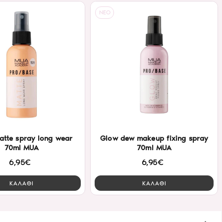
NEO
atte spray long wear
Glow dew makeup fixing spray
70ml MUA
70ml MUA
6,95€
6,95€
ΚΑΛΑΘΙ
ΚΑΛΑΘΙ