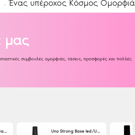
 υπέροχος Κόσμος Ομορφιάς
ΕΙ
 μας
αρπαστικές συμβουλές ομορφιάς, τάσεις, προσφορές και πολλές
Uno LED/UV Rubber Base 15ml
Uno Strong Base led/Uv 15 ml