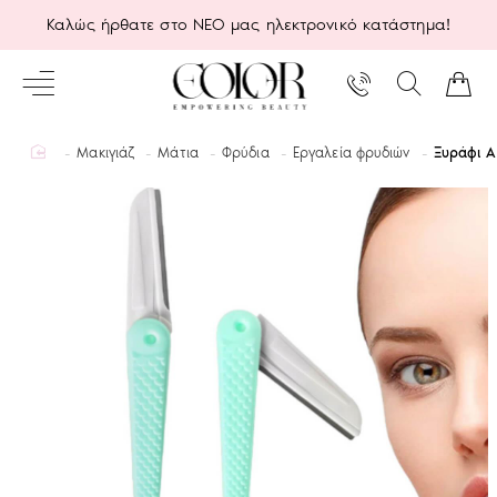
Καλώς ήρθατε στο ΝΕΟ μας ηλεκτρονικό κατάστημα!
home
Μακιγιάζ
Μάτια
Φρύδια
Εργαλεία φρυδιών
Ξυράφι Α