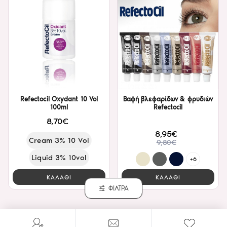
Refectocil Oxydant 10 Vol
Βαφή βλεφαρίδων & φρυδιών
100ml
Refectocil
8,70€
8,95€
Cream 3% 10 Vol
9,80€
Liquid 3% 10vol
+6
ΚΑΛΑΘΙ
ΚΑΛΑΘΙ
ΦΙΛΤΡΑ