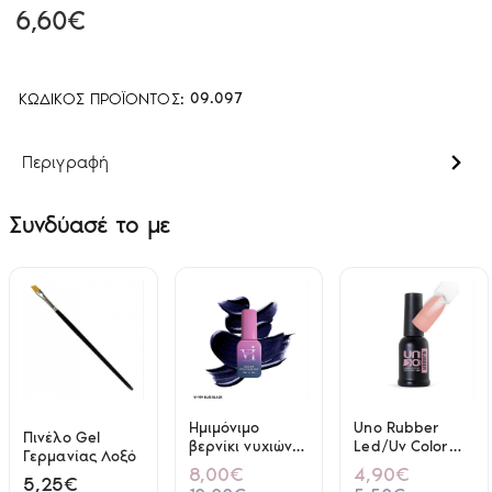
6,60€
ΚΩΔΙΚΌΣ ΠΡΟΪΌΝΤΟΣ:
09.097
Περιγραφή
Συνδύασέ το με
Ημιμόνιμο
Uno Rubber
Πινέλο Gel
βερνίκι νυχιών
Led/Uv Color
Γερμανίας Λοξό
VI Beauty VI-
Base R5 8ml
8,00€
4,90€
5,25€
999 Hemma