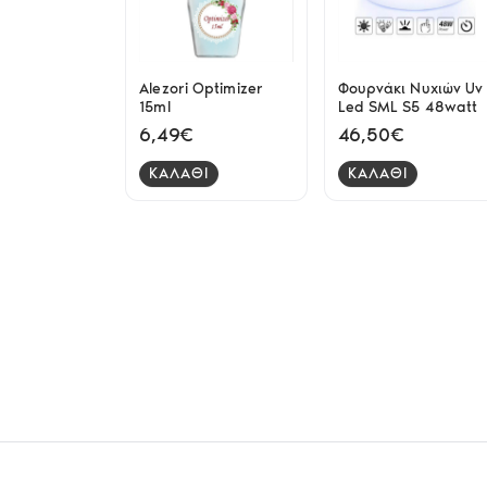
Alezori Optimizer
Φουρνάκι Νυχιών Uv
15ml
Led SML S5 48watt
6,49€
46,50€
ΚΑΛΑΘΙ
ΚΑΛΑΘΙ