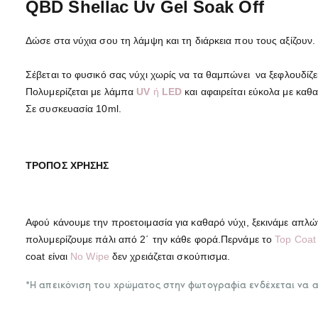
QBD Shellac Uv Gel Soak Off
Δώσε στα νύχια σου τη λάμψη και τη διάρκεια που τους αξίζουν. 
Σέβεται το φυσικό σας νύχι χωρίς να τα θαμπώνει να ξεφλουδίζε
Πολυμερίζεται με λάμπα
UV
ή
LED
και αφαιρείται εύκολα με καθ
Σε συσκευασία 10ml.
ΤΡΟΠΟΣ ΧΡΗΣΗΣ
Αφού κάνουμε την προετοιμασία για καθαρό νύχι, ξεκινάμε απ
πολυμερίζουμε πάλι από 2΄ την κάθε φορά.Περνάμε το
Top Coat
coat είναι
No Wipe
δεν χρειάζεται σκούπισμα.
*Η απεικόνιση του χρώματος στην φωτογραφία ενδέχεται να 