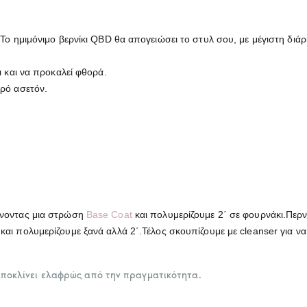
Το ημιμόνιμο βερνίκι QBD θα απογειώσει το στυλ σου, με μέγιστη διάρκ
ι και να προκαλεί φθορά.
αρό ασετόν.
λώνοντας μια στρώση
Base Coat
και πολυμερίζουμε 2΄ σε φουρνάκι.Περν
και πολυμερίζουμε ξανά αλλά 2΄.Τέλος σκουπίζουμε με cleanser για να
αποκλίνει ελαφρώς από την πραγματικότητα.