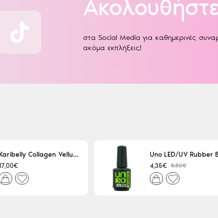
Ακολουθήστε
στα Social Media για καθημερινές συν
ακόμα εκπλήξεις!
Karibelly Collagen Velluto Nero Leaving 250ml
5,50€
17,00€
4,35€