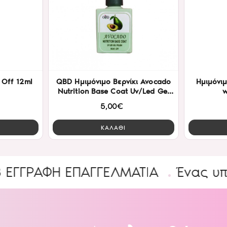
 Off 12ml
QBD Ημιμόνιμο Βερνίκι Avocado
Ημιμόνιμ
Nutrition Base Coat Uv/Led Gel
w
Polish 15ml
5,00€
ΚΑΛΑΘΙ
Ή ΕΠΑΓΓΕΛΜΑΤΊΑ
Ένας υπέροχος 