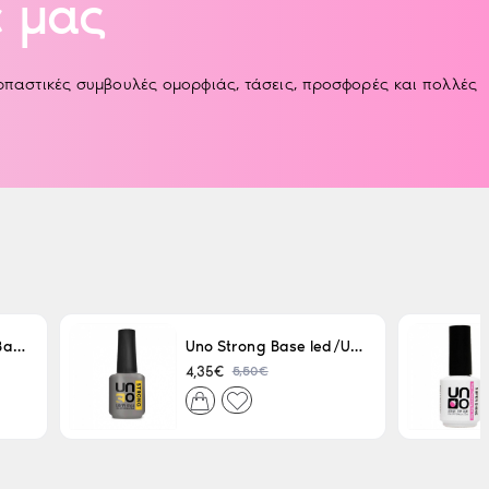
 μας
αρπαστικές συμβουλές ομορφιάς, τάσεις, προσφορές και πολλές
Uno LED/UV Rubber Base 15ml
Uno Strong Base led/Uv 15 ml
5,50€
4,35€