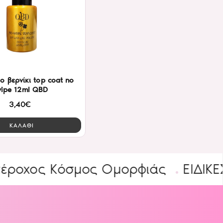
ο βερνίκι top coat no
ipe 12ml QBD
3,40€
ΚΑΛΑΘΙ
Κόσμος Ομορφιάς
ΕΙΔΙΚΕΣ ΠΡΟΣ