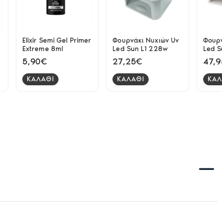
Elixir Semi Gel Primer
Φουρνάκι Νυχιών Uv
Φουρν
Extreme 8ml
Led Sun L1 228w
Led S
380w
5,90€
27,25€
47,
ΚΑΛΑΘΙ
ΚΑΛΑΘΙ
ΚΑΛ