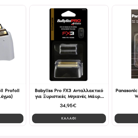
l Profoil
Babyliss Pro FX3 Ανταλλακτικό
Panasonic
λέγμα)
για Ξυριστικές Μηχανές Μάυρο
W
FXX3SBE
34,95€
ΚΑΛΑΘΙ