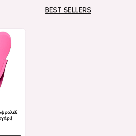
BEST SELLERS
Αφρολέξ
υγάρι)