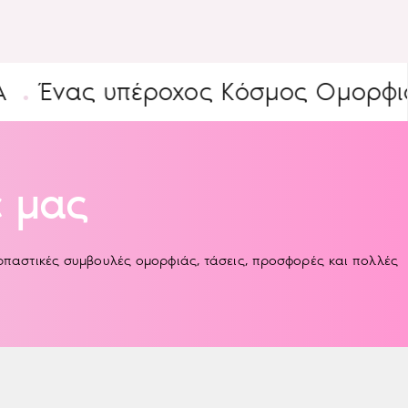
ς υπέροχος Κόσμος Ομορφιάς
Ε
 μας
αρπαστικές συμβουλές ομορφιάς, τάσεις, προσφορές και πολλές