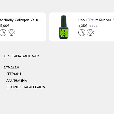
Karibelly Collagen Velluto Nero Leaving 250ml
5,50€
17,00€
4,35€
Ο ΛΟΓΑΡΙΑΣΜΟΣ ΜΟΥ
ΣΎΝΔΕΣΗ
ΕΓΓΡΑΦΉ
ΑΓΑΠΗΜΈΝΑ
ΙΣΤΟΡΙΚΌ ΠΑΡΑΓΓΕΛΙΏΝ