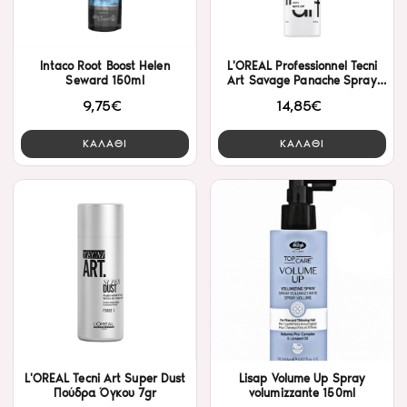
Intaco Root Boost Helen
L'OREAL Professionnel Tecni
Seward 150ml
Art Savage Panache Spray
Powder Force 4 - 400ml
9,75€
14,85€
ΚΑΛΑΘΙ
ΚΑΛΑΘΙ
L'OREAL Tecni Art Super Dust
Lisap Volume Up Spray
Πούδρα Όγκου 7gr
volumizzante 150ml