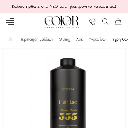
Καλώς ήρθατε στο ΝΕΟ μας ηλεκτρονικό κατάστημα!
home
Περιποίηση μαλλιών
Styling
Λακ
Υγρές λακ
Υγρή λακ