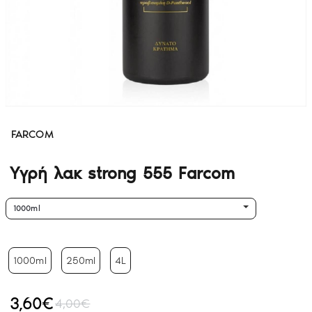
FARCOM
Υγρή λακ strong 555 Farcom
1000ml
1000ml
250ml
4L
3,60€
4,00€