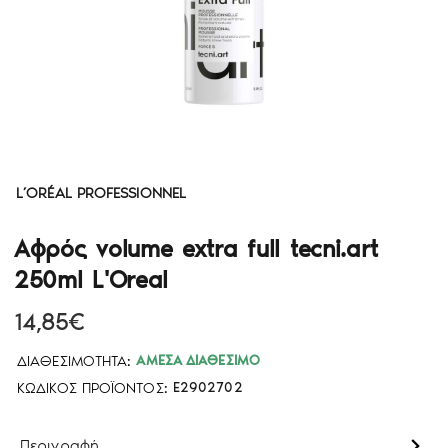
L’ORÉAL PROFESSIONNEL
Αφρός volume extra full tecni.art
250ml L'Oreal
14,85€
ΔΙΑΘΕΣΙΜΌΤΗΤΑ:
ΆΜΕΣΑ ΔΙΑΘΈΣΙΜΟ
ΚΩΔΙΚΌΣ ΠΡΟΪΌΝΤΟΣ:
E2902702
Περιγραφή