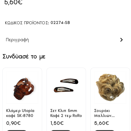
5,60€
ΚΩΔΙΚΌΣ ΠΡΟΪΌΝΤΟΣ:
02274-SB
Περιγραφή
Συνδύασέ το με
Κλάμερ Utopia
Σετ Κλιπ 5mm
Σουράκι
καφέ SK-8780
Καφέ 2 τεμ RoRo
Μαλλιών
Συνθετικό
0,90€
1,50€
5,60€
Ανταύγειες SB-
27T613 Cocktail