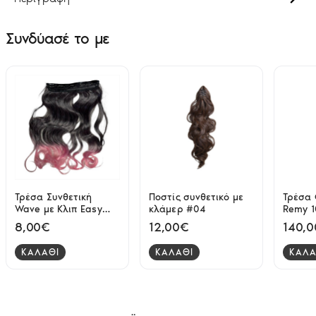
Συνδύασέ το με
Τρέσα Συνθετική
Ποστίς συνθετικό με
Τρέσα 
Wave με Κλιπ Easy
κλάμερ #04
Remy 
Clip Extension 1B+90C
Foreve
8,00€
12,00€
140,
- 60 cm
ΚΑΛΑΘΙ
ΚΑΛΑΘΙ
ΚΑΛΑ