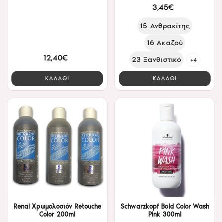
Jojoba Oil 175 ml
3,45€
15 Ανθρακίτης
16 Ακαζού
12,40€
23 Ξανθιστικό
+4
ΚΑΛΑΘΙ
ΚΑΛΑΘΙ
Renal Χρωμολοσιόν Retouche
Schwarzkopf Bold Color Wash
Color 200ml
Pink 300ml