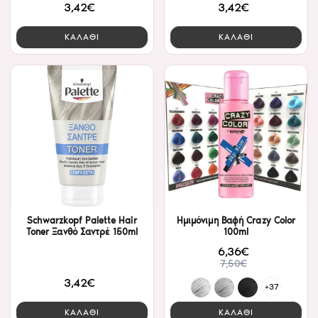
3,42€
3,42€
ΚΑΛΑΘΙ
ΚΑΛΑΘΙ
Schwarzkopf Palette Hair
Ημιμόνιμη Βαφή Crazy Color
Toner Ξανθό Σαντρέ 150ml
100ml
6,36€
7,50€
3,42€
+37
ΚΑΛΑΘΙ
ΚΑΛΑΘΙ