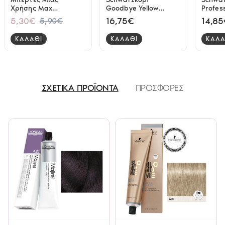
Χρήσης Max
Goodbye Yellow
Profes
Protection 40pcs
Σαμπούαν (Silver)
Bond R
5,30€
16,75€
14,8
5,90€
300ml
Shamp
ΚΑΛΑΘΙ
ΚΑΛΑΘΙ
ΚΑΛΑ
ΣΧΕΤΙΚΑ ΠΡΟΪΟΝΤΑ
ΠΡΟΣΦΟΡΕΣ