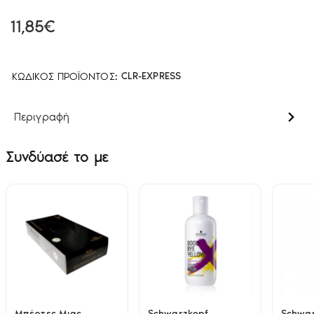
11,85€
ΚΩΔΙΚΌΣ ΠΡΟΪΌΝΤΟΣ:
CLR-EXPRESS
Περιγραφή
Συνδύασέ το με
Μπέρτες Μιας
Schwarzkopf
Schwar