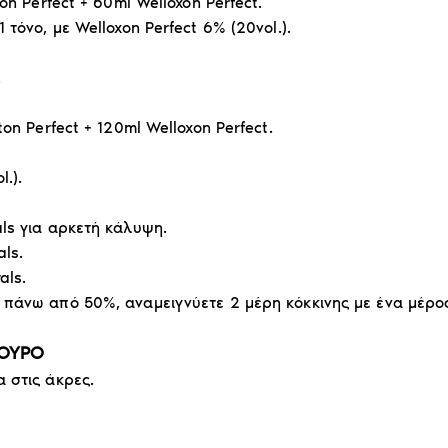
on Perfect + 60ml Welloxon Perfect.
τόνο, με Welloxon Perfect 6% (20vol.).
.
on Perfect + 120ml Welloxon Perfect.
.).
ls για αρκετή κάλυψη.
ls.
als.
πάνω από 50%, αναμειγνύετε 2 μέρη κόκκινης με ένα μέρος
ΚΟΥΡΟ
 στις άκρες.