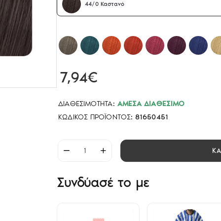
44/0 Καστανό
7,94€
ΔΙΑΘΕΣΙΜΌΤΗΤΑ:
ΆΜΕΣΑ ΔΙΑΘΈΣΙΜΟ
ΚΩΔΙΚΌΣ ΠΡΟΪΌΝΤΟΣ:
81650451
Κ
Συνδύασέ το με