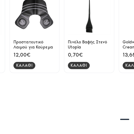
Προστατευτικό
Πινέλο Βαφής Στενό
Goldw
Λαιμού για Κούρεμα
Utopia
Crea
Lotio
12,00€
0,70€
13,6
ΚΑΛΑΘΙ
ΚΑΛΑΘΙ
ΚΑΛ