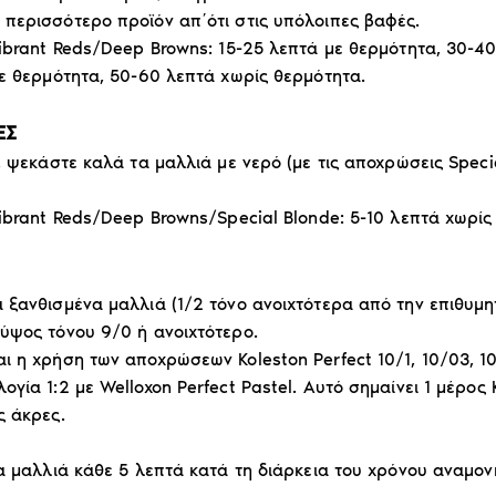
περισσότερο προϊόν απ΄ότι στις υπόλοιπες βαφές.
Vibrant Reds/Deep Browns: 15-25 λεπτά με θερμότητα, 30-4
με θερμότητα, 50-60 λεπτά χωρίς θερμότητα.
ΕΣ
, ψεκάστε καλά τα μαλλιά με νερό (με τις αποχρώσεις Spec
ibrant Reds/Deep Browns/Special Blonde: 5-10 λεπτά χωρίς
 ξανθισμένα μαλλιά (1/2 τόνο ανοιχτότερα από την επιθυμ
ύψος τόνου 9/0 ή ανοιχτότερο.
 η χρήση των αποχρώσεων Koleston Perfect 10/1, 10/03, 10/
ία 1:2 με Welloxon Perfect Pastel. Αυτό σημαίνει 1 μέρος K
ς άκρες.
α μαλλιά κάθε 5 λεπτά κατά τη διάρκεια του χρόνου αναμον