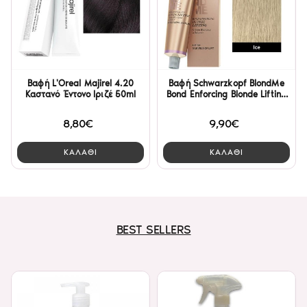
Βαφή L'Oreal Majirel 4.20
Βαφή Schwarzkopf BlondMe
Καστανό Έντονο Ιριζέ 50ml
Bond Enforcing Blonde Lifting
L - Ice 60ml
8,80€
9,90€
ΚΑΛΑΘΙ
ΚΑΛΑΘΙ
BEST SELLERS