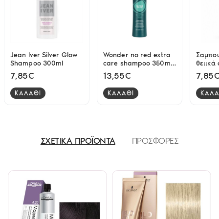
Jean Iver Silver Glow
Wonder no red extra
Σαμπου
Shampoo 300ml
care shampoo 350ml
θειικά
Fanola
βαμμέν
7,85€
13,55€
7,85
400ml
ΚΑΛΑΘΙ
ΚΑΛΑΘΙ
ΚΑΛΑ
ΣΧΕΤΙΚΑ ΠΡΟΪΟΝΤΑ
ΠΡΟΣΦΟΡΕΣ