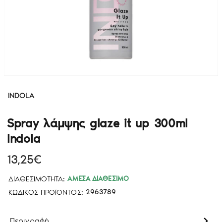
INDOLA
Spray λάμψης glaze it up 300ml
Indola
13,25€
ΔΙΑΘΕΣΙΜΌΤΗΤΑ:
ΆΜΕΣΑ ΔΙΑΘΈΣΙΜΟ
ΚΩΔΙΚΌΣ ΠΡΟΪΌΝΤΟΣ:
2963789
Περιγραφή