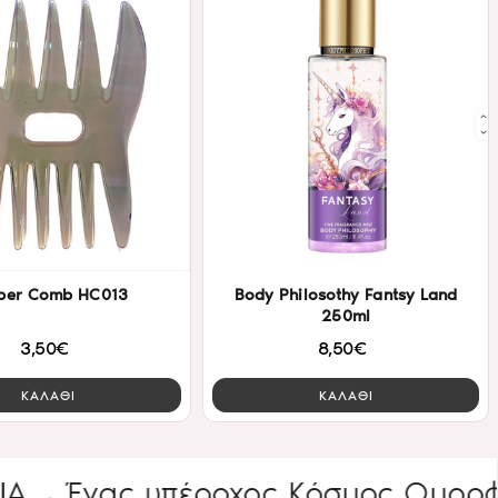
ber Comb HC013
Body Philosothy Fantsy Land
250ml
3,50€
8,50€
ΚΑΛΑΘΙ
ΚΑΛΑΘΙ
νας υπέροχος Κόσμος Ομορφιάς