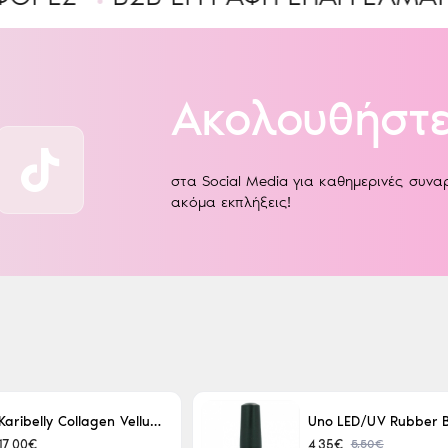
Ακολουθήστε
στα Social Media για καθημερινές συν
ακόμα εκπλήξεις!
Karibelly Collagen Velluto Nero Leaving 250ml
5,50€
17,00€
4,35€