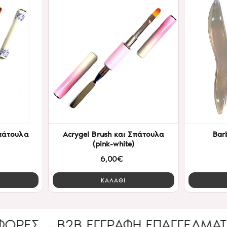
Σπάτουλα
Acrygel Brush και Σπάτουλα
Bar
(pink-white)
6,00€
ΚΑΛΑΘΙ
Σ
B2B ΕΓΓΡΑΦΉ ΕΠΑΓΓΕΛΜΑΤΊΑ
Έ