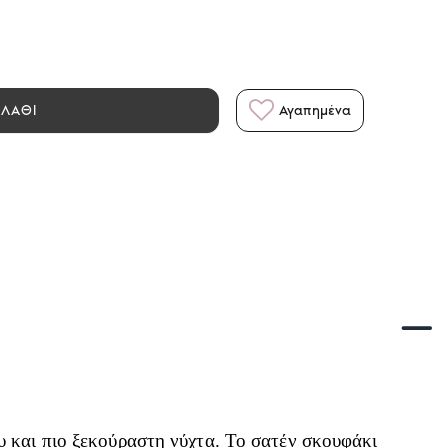
ΑΛΑΘΙ
Αγαπημένα
υ και πιο ξεκούραστη νύχτα. Το σατέν σκουφάκι