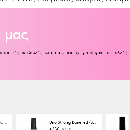
 μας
αρπαστικές συμβουλές ομορφιάς, τάσεις, προσφορές και πολλές
Uno LED/UV Rubber Base 15ml
Uno Strong Base led/Uv 15 ml
5,50€
4,35€