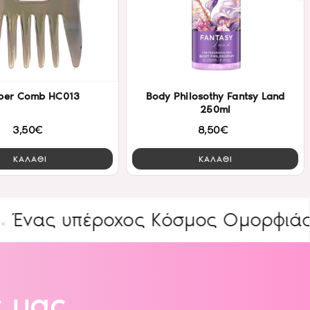
ber Comb HC013
Body Philosothy Fantsy Land
250ml
3,50€
8,50€
ΚΑΛΑΘΙ
ΚΑΛΑΘΙ
 υπέροχος Κόσμος Ομορφιάς
ΕΙΔ
 μας